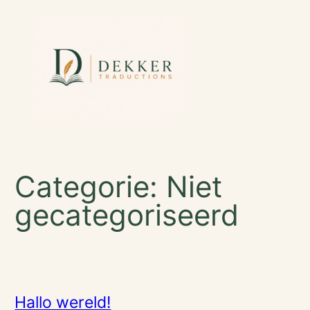
Ga
naar
de
inhoud
Categorie:
Niet
gecategoriseerd
Hallo wereld!